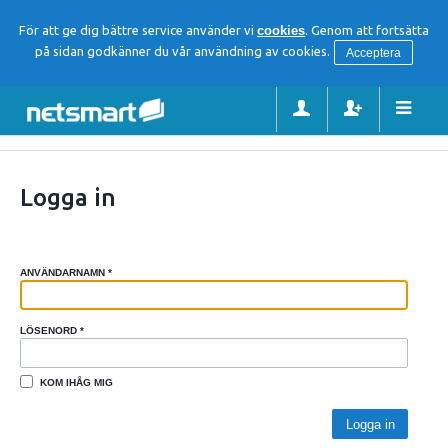
För att ge dig bättre service använder vi
cookies
. Genom att fortsätta
på sidan godkänner du vår användning av cookies.
Acceptera
Logga in
ANVÄNDARNAMN
*
LÖSENORD
*
KOM IHÅG MIG